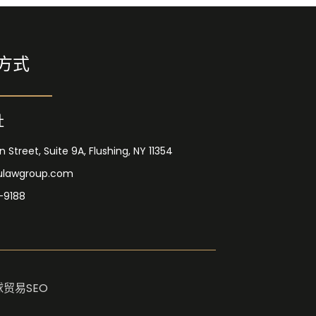
方式
址
 Street, Suite 9A, Flushing, NY 11354
ulawgroup.com
-9188
寰球贸易SEO