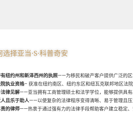
选择亚当·S·科普奇安
持有纽约州和新泽西州的执照
——为移民和破产客户提供广泛的区
法院执业资格
– 获准在纽约南区、纽约东区和纽瓦克联邦地区法
与法律见解
——亚当拥有工商管理硕士和法学学位，能够提供具有
近人且乐于助人
——以使复杂的法律程序变得清晰、易于管理且压
尽责的律师
——热衷于通过强有力的法律手段帮助客户建立稳定、