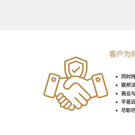
客户为何
同时
联邦
商业
平易
尽职