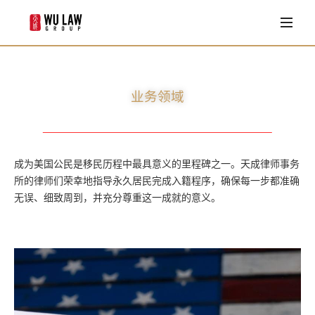
首页
业务领域
移民法
业务领域
律师团队
家庭法
Louisa Wu
客户评价
商业法
Shan zhu
成为美国公民是移民历程中最具意义的里程碑之一。天成律师事务
法律专栏
所的律师们荣幸地指导永久居民完成入籍程序，确保每一步都准确
William S. Ravenell II
无误、细致周到，并充分尊重这一成就的意义。
常见问题
Adam S. Kopchian
Emily L. Robinson
联系我们
Arthur Minas