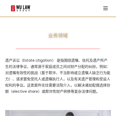
首页
业务领域
移民法
业务领域
律师团队
家庭法
Louisa Wu
客户评价
商业法
Shan zhu
遗产诉讼（Estate Litigation） 是指围绕遗嘱、信托及遗产所产
法律专栏
生的法律争议，通常源于家庭成员之间对财产分配的纠纷，例如：
William S. Ravenell II
对遗嘱有效性的挑战（基于欺诈、不当影响或立遗嘱人缺乏行为能
常见问题
力）、请求罢免受托人或遗嘱执行人，以及有关遗产管理和受益人
Adam S. Kopchian
权利的争议。这类案件往往需要法院介入，以解决诸如配偶选择份
Emily L. Robinson
联系我们
额（elective share）或欺诈性财产转移等复杂法律问题。
Arthur Minas