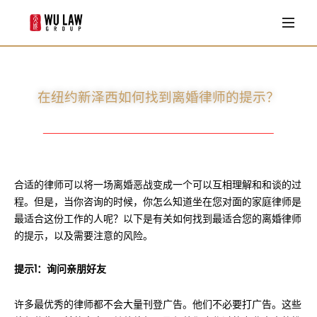
首页
业务领域
移民法
在纽约新泽西如何找到离婚律师的提示？
律师团队
家庭法
Louisa Wu
客户评价
商业法
Shan zhu
法律专栏
合适的律师可以将一场离婚恶战变成一个可以互相理解和和谈的过
William S. Ravenell II
程。但是，当你咨询的时候，你怎么知道坐在您对面的家庭律师是
常见问题
最适合这份工作的人呢？以下是有关如何找到最适合您的离婚律师
Adam S. Kopchian
的提示，以及需要注意的风险。
Emily L. Robinson
联系我们
提示1：询问亲朋好友
Arthur Minas
许多最优秀的律师都不会大量刊登广告。他们不必要打广告。这些