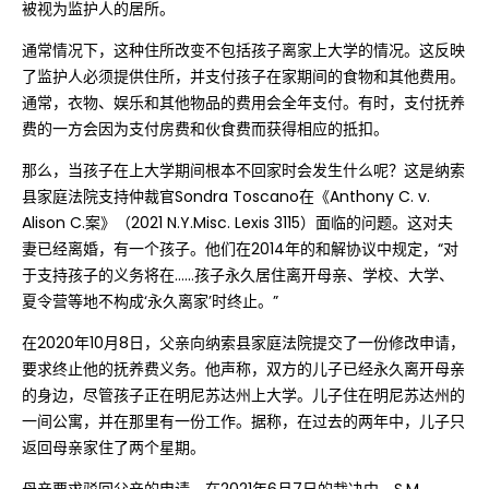
被视为监护人的居所。
通常情况下，这种住所改变不包括孩子离家上大学的情况。这反映
了监护人必须提供住所，并支付孩子在家期间的食物和其他费用。
通常，衣物、娱乐和其他物品的费用会全年支付。有时，支付抚养
费的一方会因为支付房费和伙食费而获得相应的抵扣。
那么，当孩子在上大学期间根本不回家时会发生什么呢？这是纳索
县家庭法院支持仲裁官Sondra Toscano在《Anthony C. v.
Alison C.案》（2021 N.Y.Misc. Lexis 3115）面临的问题。这对夫
妻已经离婚，有一个孩子。他们在2014年的和解协议中规定，“对
于支持孩子的义务将在......孩子永久居住离开母亲、学校、大学、
夏令营等地不构成‘永久离家’时终止。”
在2020年10月8日，父亲向纳索县家庭法院提交了一份修改申请，
要求终止他的抚养费义务。他声称，双方的儿子已经永久离开母亲
的身边，尽管孩子正在明尼苏达州上大学。儿子住在明尼苏达州的
一间公寓，并在那里有一份工作。据称，在过去的两年中，儿子只
返回母亲家住了两个星期。