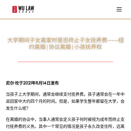
首页
业务领域
大学期间子女离家时是否终止子女抚养费——纽
移民法
律师团队
约离婚|协议离婚|小孩抚养权
家庭法
Louisa Wu
客户评价
商业法
Shan zhu
法律专栏
William S. Ravenell II
尼尔·坎于2021年6月14日发布
常见问题
Adam S. Kopchian
当孩子上大学期间，通常会继续支付抚养费。孩子通常会在一年中
返回家中大约四个月的时间。但是，如果学生整年都留在大学，会
Emily L. Robinson
联系我们
发生什么呢？
Arthur Minas
在离婚的协议中，当事人通常会定义孩子何时被视为成年而终止支
付抚养费的义务。其中一个常见的情况是孩子永久改变住所，远离