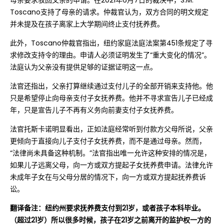
母亲要求驳回父亲的申请。在2021年6月7日的裁决中，S.M.
Toscano支持了母亲的请求。仲裁官认为，双方合同的明文规定
并未提及在孩子离家上大学期间终止支付抚养费。
此外，Toscano仲裁官指出，纽约家庭法庭法案第451条规定了寻
求修改支持令的理由。申请人必须证明发生了“重大变化的情况”。
法庭认为父亲没有提供足够的证据证明这一点。
法官还指出，父亲打算继续通过支付儿子的全部开销来支持他。他
只是希望停止向母亲支付子女抚养费。他并不寻求宣告儿子已经成
年，只是宣告儿子不再有义务向前妻支付子女抚养费。
法官托斯卡诺明显看出，正如法庭经常听到付款方父母所说，父亲
更倾向于直接向儿子支付子女抚养费，而不是通过母亲。然而，
“法律尚未具备这种机制。”法官指出唯一允许这种安排的情况是，
如果儿子远离父母，向一方或双方提起子女抚养费申请。法律允许
未成年子女在与父母分居的情况下，向一方或双方提起抚养费诉
讼。
翻译备注：纽约州要求抚养费支付到21岁，或者孩子本科毕业。
（超过21岁）所以很多时候，孩子在21岁之前离开的监护权一方的