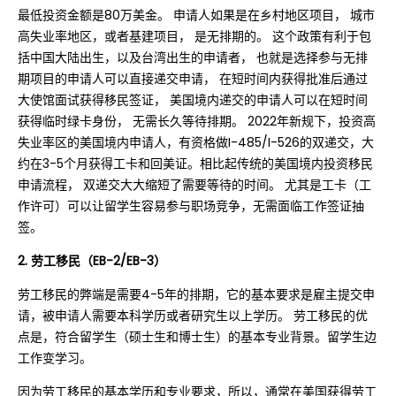
最低投资金额是80万美金。 申请人如果是在乡村地区项目， 城市
高失业率地区，或者基建项目， 是无排期的。 这个政策有利于包
括中国大陆出生，以及台湾出生的申请者， 也就是选择参与无排
期项目的申请人可以直接递交申请， 在短时间内获得批准后通过
大使馆面试获得移民签证， 美国境内递交的申请人可以在短时间
获得临时绿卡身份， 无需长久等待排期。 2022年新规下，投资高
失业率区的美国境内申请人，有资格做I-485/I-526的双递交，大
约在3-5个月获得工卡和回美证。相比起传统的美国境内投资移民
申请流程， 双递交大大缩短了需要等待的时间。 尤其是工卡（工
作许可）可以让留学生容易参与职场竞争，无需面临工作签证抽
签。
2. 劳工移民（EB-2/EB-3）
劳工移民的弊端是需要4-5年的排期，它的基本要求是雇主提交申
请，被申请人需要本科学历或者研究生以上学历。 劳工移民的优
点是，符合留学生（硕士生和博士生）的基本专业背景。留学生边
工作变学习。
因为劳工移民的基本学历和专业要求，所以，通常在美国获得劳工