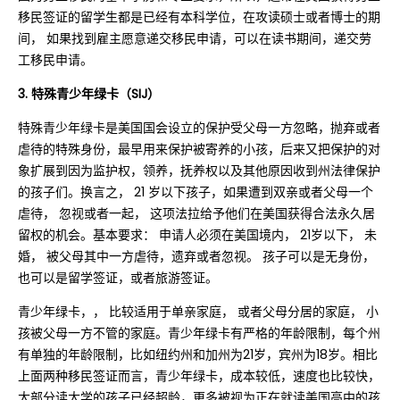
移民签证的留学生都是已经有本科学位，在攻读硕士或者博士的期
间， 如果找到雇主愿意递交移民申请，可以在读书期间，递交劳
工移民申请。
3. 特殊青少年绿卡（SIJ）
特殊青少年绿卡是美国国会设立的保护受父母一方忽略，抛弃或者
虐待的特殊身份，最早用来保护被寄养的小孩，后来又把保护的对
象扩展到因为监护权，领养，抚养权以及其他原因收到州法律保护
的孩子们。换言之， 21 岁以下孩子，如果遭到双亲或者父母一个
虐待， 忽视或者一起， 这项法拉给予他们在美国获得合法永久居
留权的机会。基本要求： 申请人必须在美国境内， 21岁以下， 未
婚， 被父母其中一方虐待，遗弃或者忽视。 孩子可以是无身份，
也可以是留学签证，或者旅游签证。
青少年绿卡，， 比较适用于单亲家庭， 或者父母分居的家庭， 小
孩被父母一方不管的家庭。青少年绿卡有严格的年龄限制，每个州
有单独的年龄限制，比如纽约州和加州为21岁，宾州为18岁。相比
上面两种移民签证而言，青少年绿卡，成本较低，速度也比较快，
大部分读大学的孩子已经超龄，更多被视为正在就读美国高中的孩