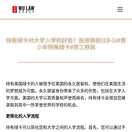
首页
业务领域
持有绿卡对大学入学的好处？投资移民(EB-5)#青
移民法
律师团队
少年特殊绿卡#劳工移民
家庭法
Louisa Wu
客户评价
商业法
Shan zhu
法律专栏
William S. Ravenell II
持有美国绿卡的人被授予在美国的永久居留权，使他们在美国生活
常见问题
的梦想成为可能。永久居留身份带来了众多的优势，包括在大学入
Adam S. Kopchian
学方面。美国的大学以其质量和声誉而闻名，持有绿卡会增加您被
Emily L. Robinson
联系我们
录取到其中一所享誉世界的学校的机会。
Arthur Minas
更简化的入学流程
持有绿卡可以简化您和大学之间的入学流程。首先，您可以通过不