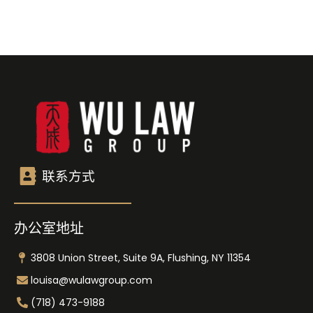
联系方式
办公室地址
3808 Union Street, Suite 9A, Flushing, NY 11354
louisa@wulawgroup.com
(718) 473-9188